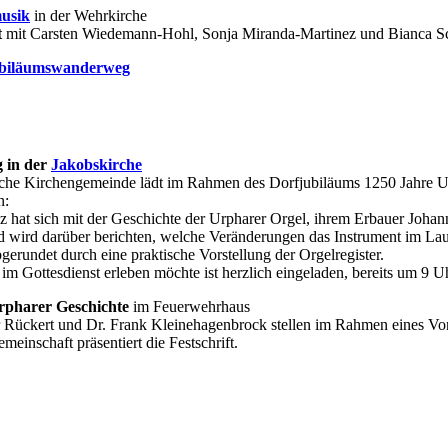
usik
in der Wehrkirche
t
mit Carsten Wiedemann-Hohl, Sonja Miranda-Martinez und Bianca S
biläumswanderweg
 in der
Jakobskirche
che Kirchengemeinde lädt im Rahmen des Dorfjubiläums 1250 Jahre Ur
n:
z hat sich mit der Geschichte der Urpharer Orgel, ihrem Erbauer Joha
d wird darüber berichten, welche Veränderungen das Instrument im Lau
erundet durch eine praktische Vorstellung der Orgelregister.
im Gottesdienst erleben möchte ist herzlich eingeladen, bereits um 9 
rpharer Geschichte
im Feuerwehrhaus
er Rückert und Dr. Frank Kleinehagenbrock stellen im Rahmen eines Vo
emeinschaft präsentiert die Festschrift.