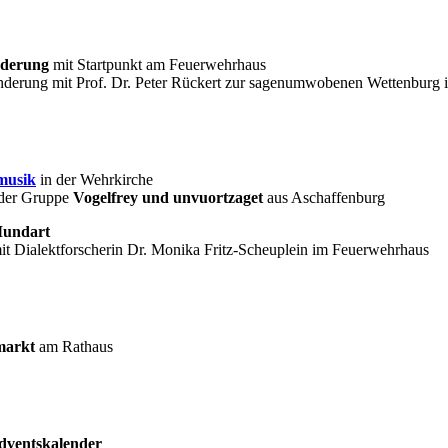
derung
mit Startpunkt am Feuerwehrhaus
derung mit Prof. Dr. Peter Rückert zur sagenumwobenen Wettenburg
musik
in der Wehrkirche
 der Gruppe
Vogelfrey und unvuortzaget
aus Aschaffenburg
Mundart
t Dialektforscherin Dr. Monika Fritz-Scheuplein im Feuerwehrhaus
markt
am Rathaus
dventskalender